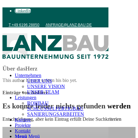
LinkedIn
T +49 6196 28850
ANFRAGE@LANZ-BAU.DE
Über
dasHerz
Unternehmen
This author has not written his bio yet.
ÜBER UNS
UNSERE VISION
UNSER TEAM
Einträge von dasHerz
Leistungen
ROHBAU
Es konnte leider nichts gefunden werden
SCHLÜSSELFERTIGBAU
SANIERUNGSARBEITEN
Entschuldigung, aber kein Eintrag erfüllt Deine Suchkriterien
Karriere
Projekte
Kontakt
Menü
Menü